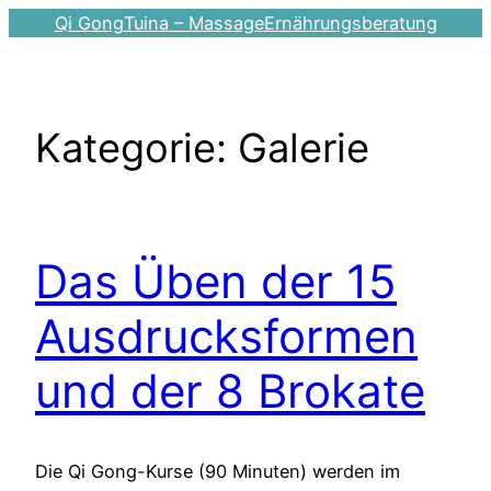
Zum
Qi Gong
Tuina – Massage
Ernährungsberatung
Inhalt
springen
Kategorie:
Galerie
Das Üben der 15
Ausdrucksformen
und der 8 Brokate
Die Qi Gong-Kurse (90 Minuten) werden im